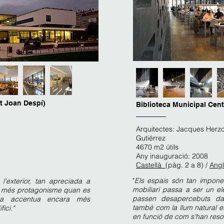
t Joan Despí)
Biblioteca Municipal Cent
Arquitectes: Jacques Herzo
Gutiérrez
4670 m2 útils
Any inauguració: 2008
Castellà
(pàg. 2 a 8) /
Ang
"
Els espais són tan imponen
i l'exterior, tan apreciada a
mobiliari passa a ser un el
ra més protagonisme quan es
passen desapercebuts dav
rna accentua encara més
també com la llum natural e
fici."
en funció de com s'han resol