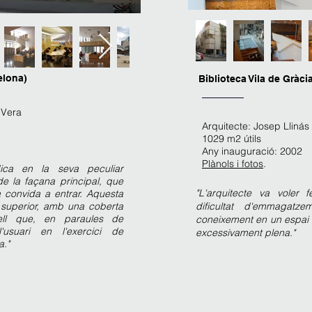
elona)
Biblioteca Vila de Gràc
n Vera
Arquitecte: Josep Llinás
1029 m2 útils
Any inauguració: 2002
Plànols i fotos
.
dica en la seva peculiar
de la façana principal, que
"L'arquitecte va voler f
a convida a entrar. Aquesta
 superior, amb una coberta
dificultat d'emmagatz
ll que, en paraules de
coneixement en un espai t
'usuari en l'exercici de
excessivament plena."
a."