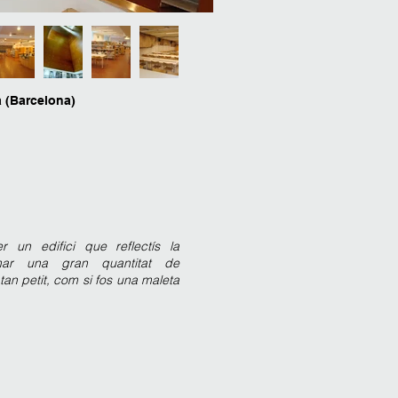
ia (Barcelona)
er un edifici que reflectís la
emar una gran quantitat de
an petit, com si fos una maleta