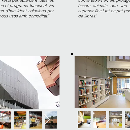
, resol perfectament totes les
converteixen en els protago
n el programa funcional. Es
éssers animats que van 
 on s’han ideat solucions per
superior fins i tot es pot p
ir nous usos amb comoditat.
”
de llibres.
"