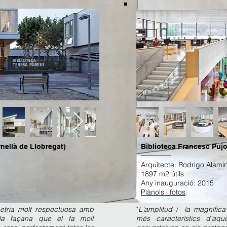
rnellà de Llobregat)
Biblioteca Francesc Pujo
Arquitecte: Rodrigo Alam
1897 m2 útils
Any inauguració: 2015
Plànols i fotos
.
metria molt respectuosa amb
"
L'amplitud i la magnífica 
 la façana que el fa molt
més característics d'aqu