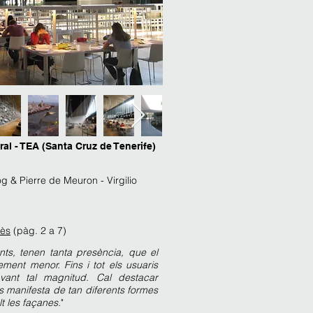
ral - TEA (Santa Cruz de Tenerife)
g & Pierre de Meuron - Virgilio
lès
(pàg. 2 a 7)
ts, tenen tanta presència, que el
ement menor. Fins i tot els usuaris
ant tal magnitud. Cal destacar
s manifesta de tan diferents formes
t les façanes.
"