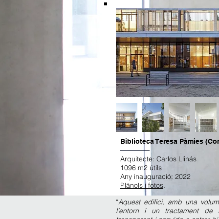
Biblioteca Teresa Pàmies (Co
Arquitecte: Carlos Llinás
1096 m2 útils
Any inauguració: 2022
Plànols i fotos
.
“
Aquest edifici, amb una volu
l’entorn i un tractament de