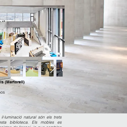
ls (Martorell)
inos
il·luminació natural són els trets
esta biblioteca. Els mobles es