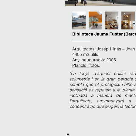
Biblioteca Jaume Fuster (Barc
Arquitectes: Josep Llinás – Joa
4405 m2 útils
Any inauguració: 2005
Plànols i fotos
.
"La força d'aquest edifici ra
volumetria i en la gran pèrgola 
sembla que et protegeixi i alhor
sensació es repeteix a la planta
inclinada a manera de mante
l'arquitecte, acompanyarà a l
concentració que exigeix la lectur