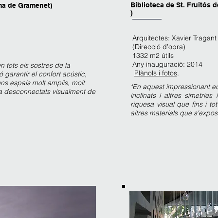
Biblioteca de St. Fruitós 
oma de Gramenet)
)
Arquitectes: Xavier Tragant
(Direcció d’obra)
1332 m2 útils
Any inauguració: 2014
 tots els sostres de la
Plànols i fotos
.
 garantir el confort acústic,
uns espais molt amplis, molt
"En aquest impressionant edi
ca desconnectats visualment de
inclinats i altres simetries
riquesa visual que fins i to
altres materials que s'expos